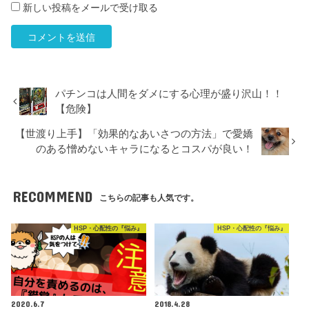
新しい投稿をメールで受け取る
パチンコは人間をダメにする心理が盛り沢山！！
【危険】
【世渡り上手】「効果的なあいさつの方法」で愛嬌
のある憎めないキャラになるとコスパが良い！
RECOMMEND
こちらの記事も人気です。
HSP・心配性の『悩み』
HSP・心配性の『悩み』
2020.6.7
2018.4.28