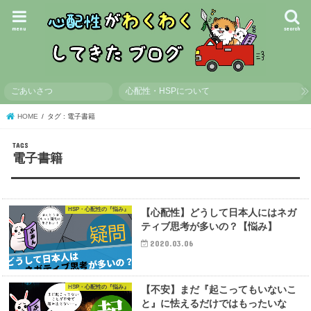
menu
search
ごあいさつ
心配性・HSPについて
HOME
タグ : 電子書籍
電子書籍
HSP・心配性の『悩み』
【心配性】どうして日本人にはネガ
ティブ思考が多いの？【悩み】
2020.03.06
HSP・心配性の『悩み』
【不安】まだ『起こってもいないこ
と』に怯えるだけではもったいな