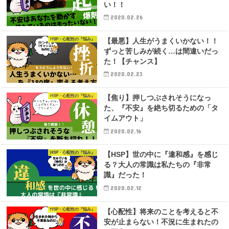
い！！
2020.02.26
HSP・心配性の『悩み』
【最悪】人生がうまくいかない！！
ずっと苦しみが続く…は間違いだっ
た！【チャンス】
2020.02.23
HSP・心配性の『悩み』
【焦り】押しつぶされそうになっ
た、『不安』を絶ち切るための「タ
イムアウト」
2020.02.16
HSP・心配性の『悩み』
【HSP】世の中に『違和感』を感じ
る？大人の常識は私たちの『非常
識』だった！
2020.02.12
HSP・心配性の『悩み』
【心配性】将来のことを考えると不
安が止まらない！不況に生まれたの