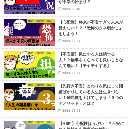
が不幸の始まり？
2020.02.10
HSP・心配性の『悩み』
【心配性】将来が不安すぎて未来が
見えない！？『恐怖のタネ明かし』
をしよう！
2020.02.07
HSP・心配性の『悩み』
【不安癖】気にする人は損する
人！？物事をくらべても良いことな
んて無い！【モヤモヤする】
2020.02.05
HSP・心配性の『悩み』
【先行き不安】まわりを気にして躊
躇ばかりしている人生は生きづら
い！難易度を上げてしまう「３つの
デメリット」とは？
2020.02.02
HSP・心配性の『悩み』
【HSP 】心配性はうざい！？不安に