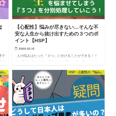
は
【心配性】悩みが尽きない…そんな不
安な人生から抜け出すための３つのポ
イント【HSP】
2020.03.15
要で
人の悩みはたった「３つ」に分けることができる！！
方法
日々過ごしていると、良いことや悪いこと、色々なこと
なネ
が起きます。 不思議なことに１度悩み始めてしま…
悩み』
HSP・心配性の『悩み』