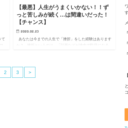
【最悪】人生がうまくいかない！！ず
っと苦しみが続く…は間違いだった！
【チャンス】
2020.02.23
きて
あなたは今までの人生で「挫折」をした経験はあります
マ
か？ 挫折というのは、「計画などが途中で駄目になる
した
こと」や、そのために「意欲をなくすこと」を指しま
す。 仕事で大失敗した… 試合…
2
3
>