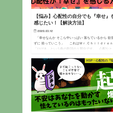
【悩み】心配性の自分でも『幸せ』
感じたい！【解決方法】
2020.03.12
「幸せなんか そこら中いっぱい 落ちているから 欲
ずに 拾っていこう」 これはＭｒ.Ｃｈｉｌｄｒｅ
「ひびき」という曲の歌詞の１部分です。 心配なと
き、不安な…
HSP・心配性の『