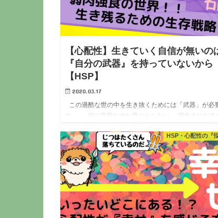
【心配性】生きていく自信が無いの
『自分の武器』を持っていないから
【HSP】
2020.03.17
この過酷な世の中を生き抜くためには「武器」が必
す。 何が長所なのか見つからない… 前向きになる
がわからない… 私には悪いところしかない… そん
HSP・心配性の『
ガティ…