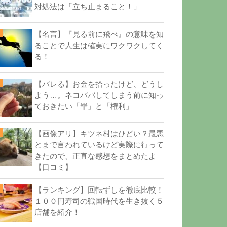
対処法は「立ち止まること！」
【名言】『見る前に飛べ』の意味を知
ることで人生は確実にワクワクしてく
る！
【バレる】お金を拾ったけど、どうし
よう…。ネコババしてしまう前に知っ
ておきたい「罪」と「権利」
【画像アリ】キツネ村はひどい？最悪
とまで言われているけど実際に行って
きたので、正直な感想をまとめたよ
【口コミ】
【ランキング】回転ずしを徹底比較！
１００円寿司の戦国時代を生き抜く５
店舗を紹介！