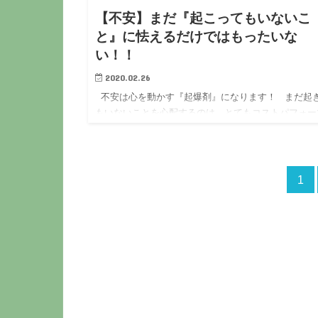
【不安】まだ『起こってもいないこ
と』に怯えるだけではもったいな
い！！
2020.02.26
不安は心を動かす『起爆剤』になります！ まだ起
もいないことを心配するのは、とてもコストパフォー
ンスが悪く… 人生単位で損をしています。 もしか
ら失敗するかも… 他の人の…
1