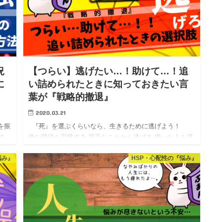
況
【つらい】逃げたい…！助けて…！追
に
い詰められたときに知っておきたい言
葉が『戦略的撤退』
2020.03.21
を振
『死』を選ぶくらいなら、生きるために逃げよう！
Ｓ
嫌な職場を退職する 苦手なことから逃げる 嫌いな人を避
す。
ける この言葉の並びを見て、あなたはどう感じます
悩み』
HSP・心配性の『悩み』
か？ &nb…