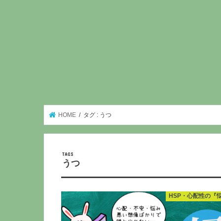
HOME
タグ : うつ
うつ
HSP・心配性の『