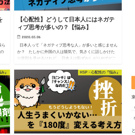
を
【心配性】どうして日本人にはネガテ
ィブ思考が多いの？【悩み】
2020.03.06
張ら
日本人って「ネガティブ思考な人」が多いと感じません
ｎの
か？ たしかに外国の人は陽気で、気さくに話しかけた
り笑顔を見せるけれど、 日本人は恥ずかしがりやでどこ
か冷たい…。 一概には言え…
悩み』
HSP・心配性の『悩み』