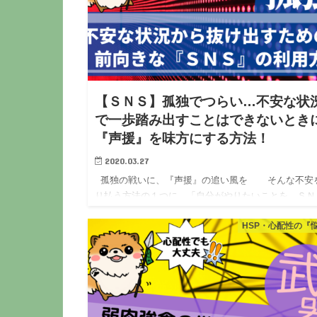
【ＳＮＳ】孤独でつらい…不安な状
で一歩踏み出すことはできないとき
『声援』を味方にする方法！
2020.03.27
孤独の戦いに、『声援』の追い風を そんな不安
り払う方法の１つに、「自分がやりたいことを、ＳＮ
を利用して世の中に発信する」という方法がありま
HSP・心配性の『
そんなこと…