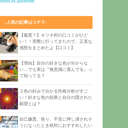
weets by spswkwk
↓人気の記事はコチラ↓
【最悪？】キツネ村の口コミがひど
い！！実際に行ってきたので、正直な
感想をまとめたよ【口コミ】
【理由】自分の好きな色が分からな
い…でも実は『無意識に選んでる』っ
て知ってる？
２色の好みで分かる性格分析がすご
い！好きな色の効果と自分の隠された
願望とは？
自己嫌悪、焦り、不安に押し潰されそ
うになったとき絶対におすすめしたい