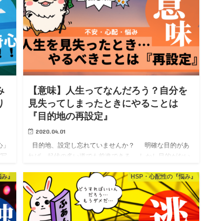
み
【意味】人生ってなんだろう？自分を
り
見失ってしまったときにやることは
『目的地の再設定』
2020.04.01
心」
目的地、設定し忘れていませんか？ 明確な目的があ
霊写
れば、起伏の多い道でも前進できる。 しかし目的がない
ハ
と、平坦な道でも前進することはできない。 これはスコ
悩み』
HSP・心配性の『悩み』
ットランド出身で、１９世紀に活躍した…