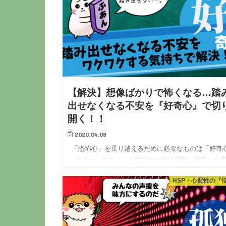
【解決】想像ばかりで怖くなる…踏
出せなくなる不安を『好奇心』で切
開く！！
2020.04.08
「恐怖心」を乗り越えるために必要なものは「好奇
ホラー、サスペンス映画やお化け屋敷、廃墟、心
真やＵＦＯ…。 どれも正体不明だったりして、ハラ
HSP・心配性の『
ラと恐怖やスリルを感じる…