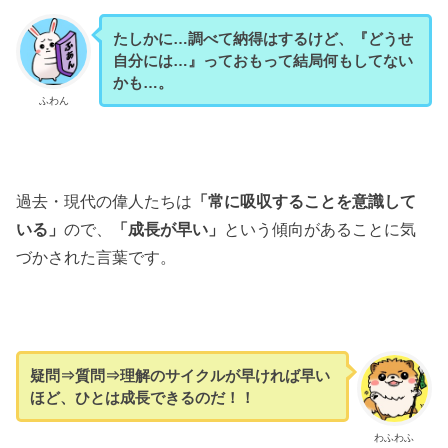
たしかに…調べて納得はするけど、『どうせ
自分には…』っておもって結局何もしてない
かも…。
ふわん
過去・現代の偉人たちは
「常に吸収することを意識して
いる」
ので、
「成長が早い」
という傾向があることに気
づかされた言葉です。
疑問⇒質問⇒理解のサイクルが早ければ早い
ほど、ひとは成長できるのだ！！
わふわふ