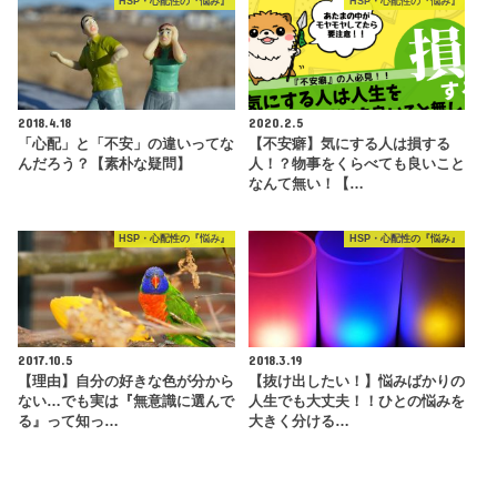
HSP・心配性の『悩み』
HSP・心配性の『悩み』
2018.4.18
2020.2.5
「心配」と「不安」の違いってな
【不安癖】気にする人は損する
んだろう？【素朴な疑問】
人！？物事をくらべても良いこと
なんて無い！【…
HSP・心配性の『悩み』
HSP・心配性の『悩み』
2017.10.5
2018.3.19
【理由】自分の好きな色が分から
【抜け出したい！】悩みばかりの
ない…でも実は『無意識に選んで
人生でも大丈夫！！ひとの悩みを
る』って知っ…
大きく分ける…