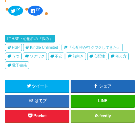
ク
F
リ
a
ッ
c
ク
e
し
b
て
o
T
o
w
k
HSP・心配性の『悩み』
i
で
t
共
t
有
HSP
Kindle Unlimited
『心配性がワクワクしてきた』
e
す
r
る
うつ
ワクワク
不安
前向き
心配性
考え方
で
に
共
は
電子書籍
有
ク
(
リ
新
ッ
し
ク
い
し
ウ
て
ツイート
シェア
ィ
く
ン
だ
ド
さ
ウ
い
はてブ
LINE
で
(
開
新
き
し
ま
い
Pocket
feedly
す
ウ
)
ィ
ン
ド
ウ
で