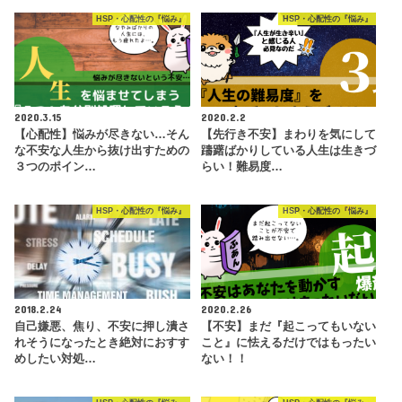
HSP・心配性の『悩み』
HSP・心配性の『悩み』
2020.3.15
2020.2.2
【心配性】悩みが尽きない…そん
【先行き不安】まわりを気にして
な不安な人生から抜け出すための
躊躇ばかりしている人生は生きづ
３つのポイン…
らい！難易度…
HSP・心配性の『悩み』
HSP・心配性の『悩み』
2018.2.24
2020.2.26
自己嫌悪、焦り、不安に押し潰さ
【不安】まだ『起こってもいない
れそうになったとき絶対におすす
こと』に怯えるだけではもったい
めしたい対処…
ない！！