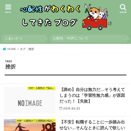
menu
search
ごあいさつ
心配性・HSPについて
HOME
タグ : 挫折
挫折
HSP・心配性の『悩み』
【諦め】自分は無力だ…そう考えて
しまうのは「学習性無力感」が原因
だった！【失敗】
2019.06.03
HSP・心配性の『人間関係の悩み』
【不安】転職することに一歩踏み出
せない…そんなときに読んで欲しい