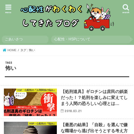
menu
search
ごあいさつ
心配性・HSPについて
HOME
タグ : 怖い
怖い
HSP・心配性の『人間関係の悩み』
【処刑道具】ギロチンは庶民の娯楽
だった！？処刑を楽しみに変えてし
まう人間の恐ろしい心理とは…
2018.03.21
HSP・心配性の『悩み』
【最悪の結果】「自殺」を選んで嫌
な職場から逃げ出そうとする考え方