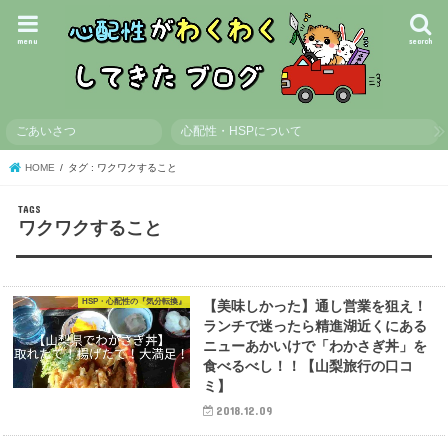
menu
search
ごあいさつ
心配性・HSPについて
HOME
タグ : ワクワクすること
ワクワクすること
HSP・心配性の『気分転換』
【美味しかった】通し営業を狙え！
ランチで迷ったら精進湖近くにある
ニューあかいけで「わかさぎ丼」を
食べるべし！！【山梨旅行の口コ
ミ】
2018.12.09