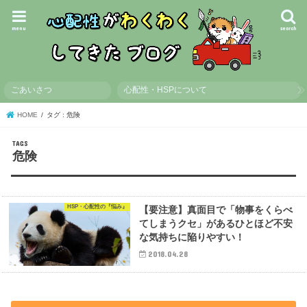
menu
search
ごあいさつ
心配性・HSPについて
HOME
タグ : 危険
危険
HSP・心配性の『悩み』
【要注意】真面目で「物事をくらべ
てしまうクセ」があるひとほど不安
な気持ちに陥りやすい！
2018.04.28