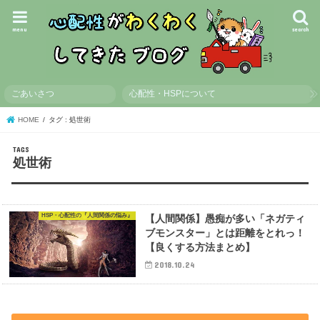
menu
search
ごあいさつ
心配性・HSPについて
HOME
タグ : 処世術
処世術
HSP・心配性の『人間関係の悩み』
【人間関係】愚痴が多い「ネガティ
ブモンスター」とは距離をとれっ！
【良くする方法まとめ】
2018.10.24